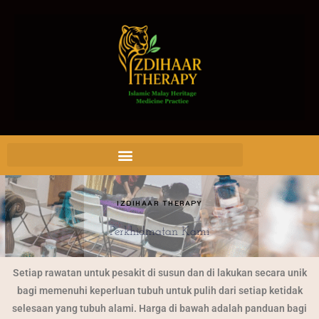
IZDIHAAR THERAPY
Perkhidmatan Kami
Setiap rawatan untuk pesakit di susun dan di lakukan secara unik
bagi memenuhi keperluan tubuh untuk pulih dari setiap ketidak
selesaan yang tubuh alami. Harga di bawah adalah panduan bagi